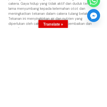
cakera. Gaya hidup yang tidak aktif dan duduk terlalu
lama menyumbang kepada kelemahan otot dan
meningkatkan tekanan dalam cakera tulang belakang.
Tekanan ini menyingkirkan air dan nutrien yang
diperlukan oleh cakera untuk proses pembaikan dan
Translate »
penyelenggaraan.
Akibatnya, jika anda menjalani gaya hidup yang tidak
aktif atau duduk terlalu lama, cakera anda akan
merosot lebih cepat, meningkatkan kemungkinan anda
untuk mengalami cakera yang menonjol atau hernia.
Inilah di mana rawatan konservatif dan pendidikan boleh
membantu anda lebih menyedari keadaan tulang
belakang anda dan menjaga kesihatannya sebelum
terlambat.
Bolehkah Slip Disc Menyebabkan
Lumpuh?
Adakah slip disc yang tidak dirawat boleh menyebabkan
lumpuh?
Jika slip disc dibiarkan tanpa rawatan dalam jangka